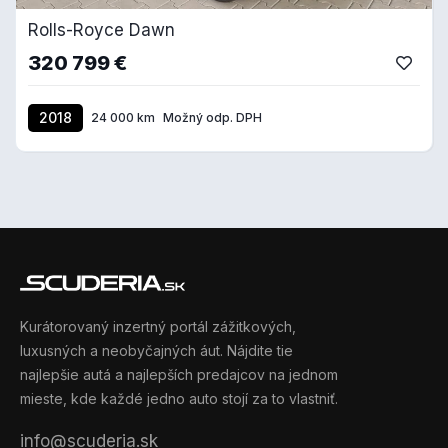
Rolls-Royce Dawn
320 799 €
2018
24 000 km
Možný odp. DPH
Kurátorovaný inzertný portál zážitkových,
luxusných a neobyčajných áut. Nájdite tie
najlepšie autá a najlepších predajcov na jednom
mieste, kde každé jedno auto stojí za to vlastniť.
info@scuderia.sk