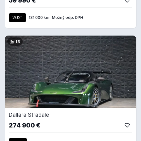
59 990 €
2021
131 000 km
Možný odp. DPH
15
Dallara Stradale
274 900 €