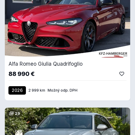
Alfa Romeo Giulia Quadrifoglio
88 990 €
2026
2 999 km
Možný odp. DPH
29