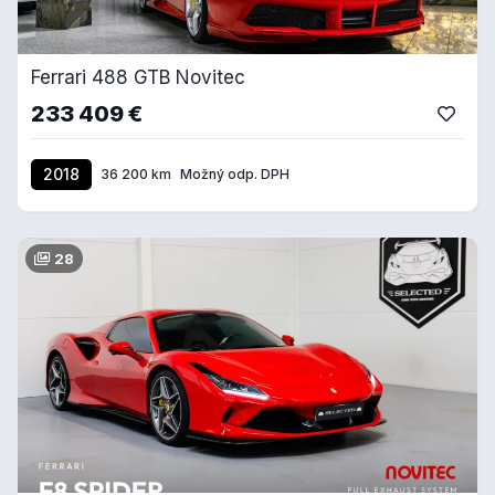
Ferrari 488 GTB Novitec
233 409 €
2018
36 200 km
Možný odp. DPH
28