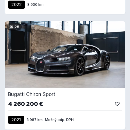
2022
8 900 km
25
Bugatti Chiron Sport
4 260 200 €
2021
3 987 km
Možný odp. DPH