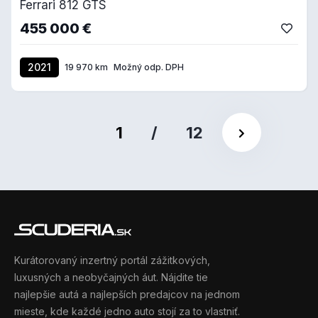
Ferrari 812 GTS
455 000 €
2021
19 970 km
Možný odp. DPH
1
/
12
Kurátorovaný inzertný portál zážitkových,
luxusných a neobyčajných áut. Nájdite tie
najlepšie autá a najlepších predajcov na jednom
mieste, kde každé jedno auto stojí za to vlastniť.