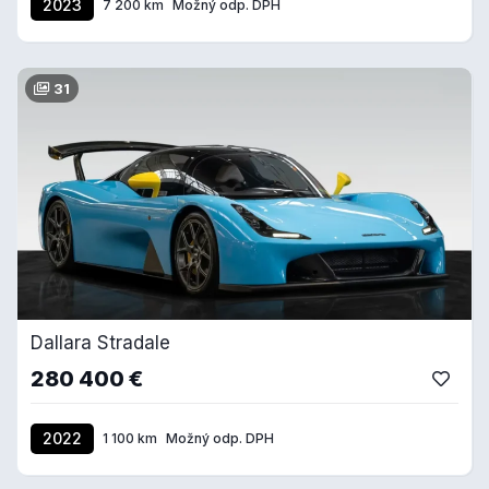
2023
7 200 km
Možný odp. DPH
31
Dallara Stradale
280 400 €
2022
1 100 km
Možný odp. DPH