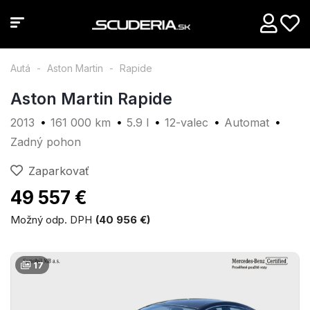
Autá
Aston Martin
Rapide
Aston Martin Rapide
2013
161 000 km
5.9 l
12-valec
Automat
Zadný pohon
Zaparkovať
49 557 €
Možný odp. DPH
(40 956 €)
17