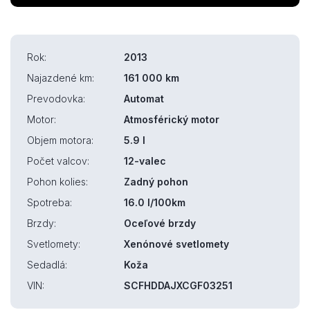
Rok:
2013
Najazdené km:
161 000 km
Prevodovka:
Automat
Motor:
Atmosférický motor
Objem motora:
5.9 l
Počet valcov:
12-valec
Pohon kolies:
Zadný pohon
Spotreba:
16.0 l/100km
Brzdy:
Oceľové brzdy
Svetlomety:
Xenónové svetlomety
Sedadlá:
Koža
VIN:
SCFHDDAJXCGF03251