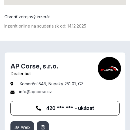
Otvoriť zdrojový inzerát
Inzerát online na scuderia.sk od:
14.12.2025
AP Corse, s.r.o.
Dealer áut
Komerční 548, Nupaky 251 01, CZ
info@apcorse.cz
420 *** *** - ukázať
Web