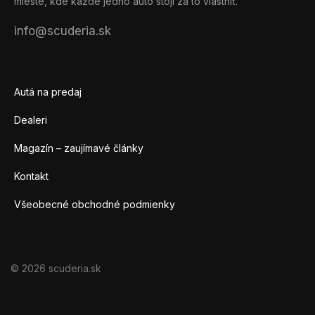
mieste, kde každé jedno auto stojí za to vlastniť.
info@scuderia.sk
Autá na predaj
Dealeri
Magazín – zaujímavé články
Kontakt
Všeobecné obchodné podmienky
© 2026 scuderia.sk