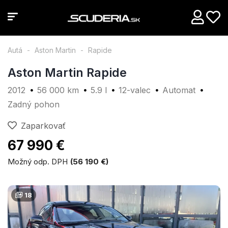
Autá
Aston Martin
Rapide
Aston Martin Rapide
2012
56 000 km
5.9 l
12-valec
Automat
Zadný pohon
Zaparkovať
67 990 €
Možný odp. DPH
(56 190 €)
18