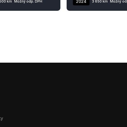
2024
500 km
Možný odp. DPH
3 650 km
Možný od
ky