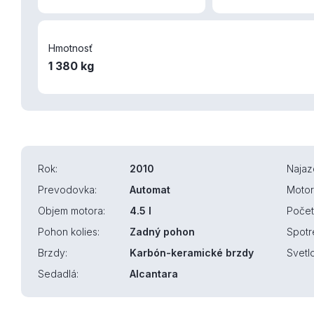
Hmotnosť
1 380 kg
Rok:
2010
Najaz
Prevodovka:
Automat
Motor
Objem motora:
4.5 l
Počet
Pohon kolies:
Zadný pohon
Spotr
Brzdy:
Karbón-keramické brzdy
Svetl
Sedadlá:
Alcantara