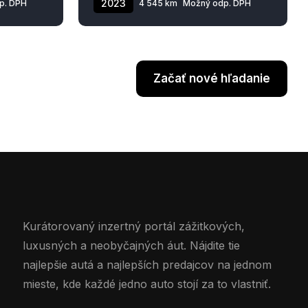
2023
p. DPH
4 545 km
Možný odp. DPH
Začať nové hľadanie
Kurátorovaný inzertný portál zážitkových,
luxusných a neobyčajných áut. Nájdite tie
najlepšie autá a najlepších predajcov na jednom
mieste, kde každé jedno auto stojí za to vlastniť.