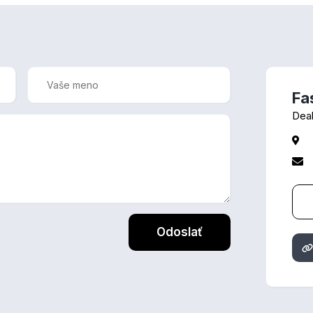
Fa
Deal
Odoslať