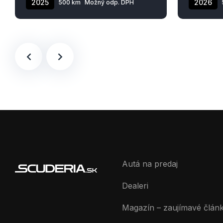
2025
2026
500 km
Možný odp. DPH
Autá na predaj
Dealeri
Magazín – zaujímavé člán