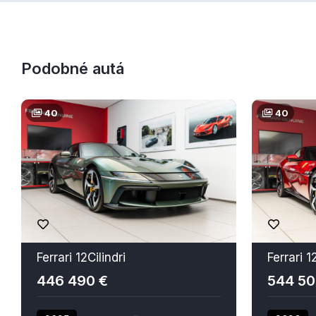
Podobné autá
40
40
Ferrari 12Cilindri
Ferrari 1
446 490 €
544 50