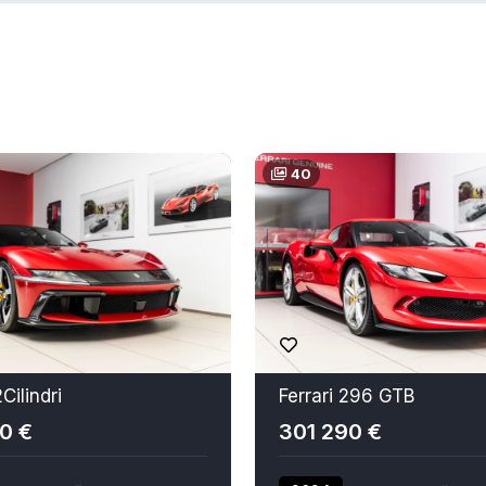
40
2Cilindri
Ferrari 296 GTB
0 €
301 290 €