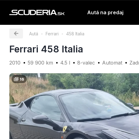
Autá na predaj
Autá
Ferrari
458 Italia
Ferrari 458 Italia
2010
59 900 km
4.5 l
8-valec
Automat
Zad
16