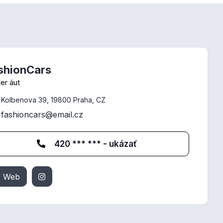
shionCars
er áut
Kolbenova 39, 19800 Praha, CZ
fashioncars@email.cz
420 *** *** - ukázať
Web