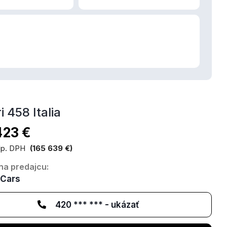
i 458 Italia
423 €
p. DPH
(165 639 €)
na predajcu:
nCars
420 *** *** - ukázať