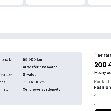
Ferrar
dené km:
59 900 km
200 
:
Atmosférický motor
Možný od
 valcov:
8-valec
Kontakt 
eba:
15.0 l/100km
Fashio
omety:
Xenónové svetlomety