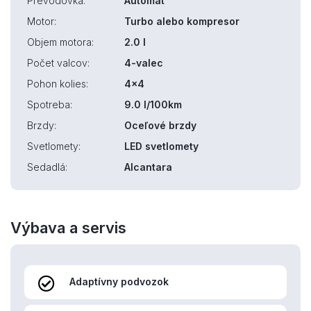
Prevodovka:
Automat
Motor:
Turbo alebo kompresor
Objem motora:
2.0 l
Počet valcov:
4-valec
Pohon kolies:
4x4
Spotreba:
9.0 l/100km
Brzdy:
Oceľové brzdy
Svetlomety:
LED svetlomety
Sedadlá:
Alcantara
Výbava a servis
Adaptívny podvozok