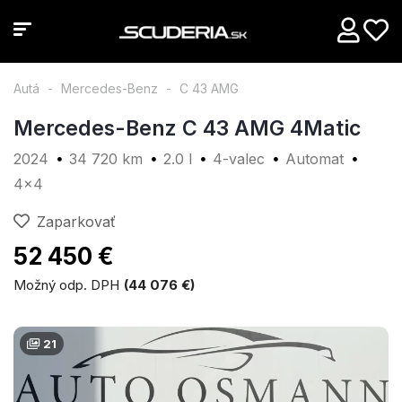
Autá
Mercedes-Benz
C 43 AMG
Mercedes-Benz C 43 AMG 4Matic
2024
34 720 km
2.0 l
4-valec
Automat
4x4
Zaparkovať
52 450 €
Možný odp. DPH
(44 076 €)
21