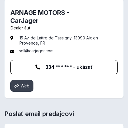
ARNAGE MOTORS -
CarJager
Dealer áut
15 Av. de Lattre de Tassigny, 13090 Aix en
Provence, FR
sell@carjager.com
334 *** *** - ukázať
Web
Poslať email predajcovi