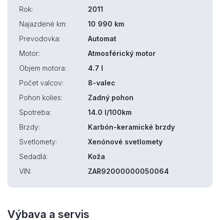
Rok:
2011
Najazdené km:
10 990 km
Prevodovka:
Automat
Motor:
Atmosférický motor
Objem motora:
4.7 l
Počet valcov:
8-valec
Pohon kolies:
Zadný pohon
Spotreba:
14.0 l/100km
Brzdy:
Karbón-keramické brzdy
Svetlomety:
Xenónové svetlomety
Sedadlá:
Koža
VIN:
ZAR92000000050064
Výbava a servis