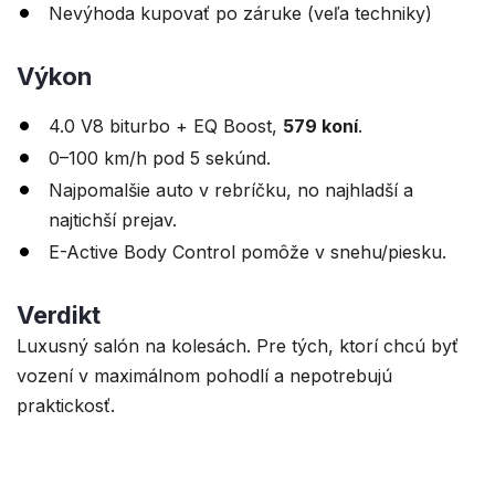
Nevýhoda kupovať po záruke (veľa techniky)
Výkon
4.0 V8 biturbo + EQ Boost,
579 koní
.
0–100 km/h pod 5 sekúnd.
Najpomalšie auto v rebríčku, no najhladší a
najtichší prejav.
E-Active Body Control pomôže v snehu/piesku.
Verdikt
Luxusný salón na kolesách. Pre tých, ktorí chcú byť
vození v maximálnom pohodlí a nepotrebujú
praktickosť.