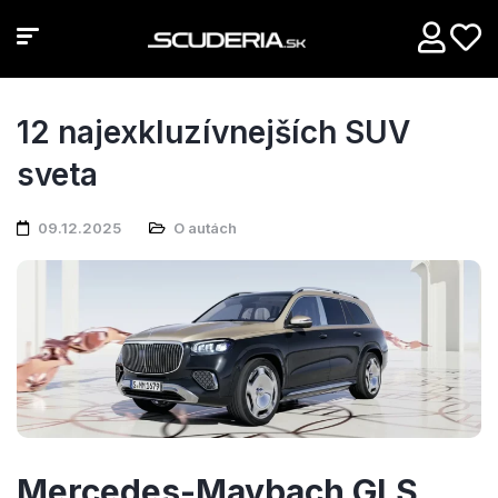
12 najexkluzívnejších SUV
sveta
09.12.2025
O autách
Mercedes-Maybach GLS