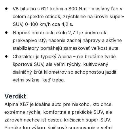
V8 biturbo s 621 koňmi a 800 Nm – masívny ťah v
celom spektre otáčok, zrýchlenie na úrovni super-
SUV, 0–100 km/h cca 4,2 s.
Napriek hmotnosti okolo 2,7 t je podvozok
prekvapivo istý; riadenie zadnej nápravy a aktívne
stabilizátory pomáhajú zamaskovať veľkosť auta.
Charakter je typický Alpina – nie brutálne tvrdé
športové SUV, ale veľmi rýchly, kultivovaný
diaľničný žrút kilometrov so schopnosťou jazdiť
veľmi svižne, keď treba.
Verdikt
Alpina XB7 je ideálne auto pre niekoho, kto chce
extrémne rýchle, komfortné a praktické SUV, ale
zároveň nechce ísť cestou kričiacich super-SUV.
Ponúka top výkon, špičkové spracovanie a veľmi