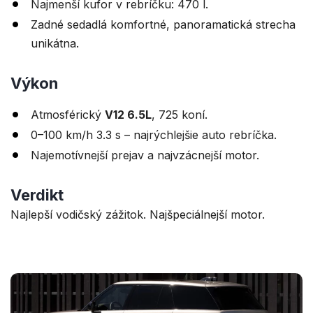
Najmenší kufor v rebríčku: 470 l.
Zadné sedadlá komfortné, panoramatická strecha
unikátna.
Výkon
Atmosférický
V12 6.5L
, 725 koní.
0–100 km/h 3.3 s – najrýchlejšie auto rebríčka.
Najemotívnejší prejav a najvzácnejší motor.
Verdikt
Najlepší vodičský zážitok. Najšpeciálnejší motor.