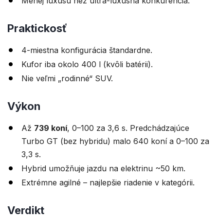
Menej luxusu než ultra-luxusná konkurencia.
Praktickosť
4-miestna konfigurácia štandardne.
Kufor iba okolo 400 l (kvôli batérii).
Nie veľmi „rodinné“ SUV.
Výkon
Až
739 koní
, 0–100 za 3,6 s. Predchádzajúce
Turbo GT (bez hybridu) malo 640 koní a 0–100 za
3,3 s.
Hybrid umožňuje jazdu na elektrinu ~50 km.
Extrémne agilné – najlepšie riadenie v kategórii.
Verdikt