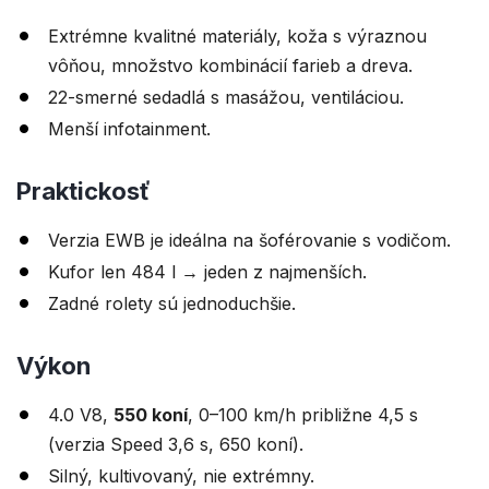
Extrémne kvalitné materiály, koža s výraznou
vôňou, množstvo kombinácií farieb a dreva.
22-smerné sedadlá s masážou, ventiláciou.
Menší infotainment.
Praktickosť
Verzia EWB je ideálna na šoférovanie s vodičom.
Kufor len 484 l → jeden z najmenších.
Zadné rolety sú jednoduchšie.
Výkon
4.0 V8,
550 koní
, 0–100 km/h približne 4,5 s
(verzia Speed 3,6 s, 650 koní).
Silný, kultivovaný, nie extrémny.