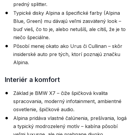
predný splitter.
Typické disky Alpina a špecifické farby (Alpina
Blue, Green) mu dávajú veľmi zasvätený look –
buď vieš, čo to je, alebo netušíš, ale cítiš, že je to
niečo špeciálne.
Pôsobí menej okato ako Urus či Cullinan – skôr
insiderské auto pre tých, ktorí poznajú značku
Alpina.
Interiér a komfort
Základ je BMW X7 – čiže špičková kvalita
spracovania, moderný infotainment, ambientné
osvetlenie, špičkové audio.
Alpina pridáva vlastné čalúnenia, prešívania, logá
a typický modrozelený motív – kabína pôsobí
veľmi luxusne, ale nie prehnane divoko.