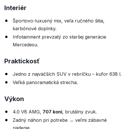
Interiér
Športovo-luxusný mix, veľa ručného šitia,
karbónové doplnky.
Infotainment prevzatý zo staršej generácie
Mercedesu.
Praktickosť
Jedno z najväčších SUV v rebríčku – kufor 638 l.
Veľká panoramatická strecha.
Výkon
4.0 V8 AMG,
707 koní
, brutálny zvuk.
Zadný náhon pri potrebe → veľmi zábavné
riadenie.