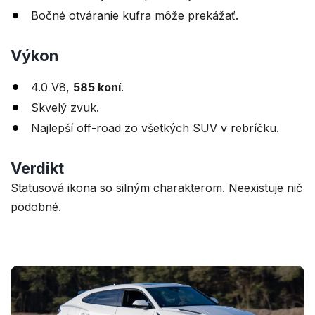
Bočné otváranie kufra môže prekážať.
Výkon
4.0 V8,
585 koní
.
Skvelý zvuk.
Najlepší off-road zo všetkých SUV v rebríčku.
Verdikt
Statusová ikona so silným charakterom. Neexistuje nič
podobné.