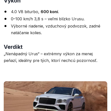
Výkon
4.0 V8 biturbo,
600 koní
.
0–100 km/h 3,8 s – veľmi blízko Urusu.
Výborné riadenie, vzduchový podvozok, zadné
natáčanie kolies.
Verdikt
„Nenápadný Urus“ – extrémny výkon za menej
peňazí, ideálny pre tých, ktorí nechcú pozornosť.