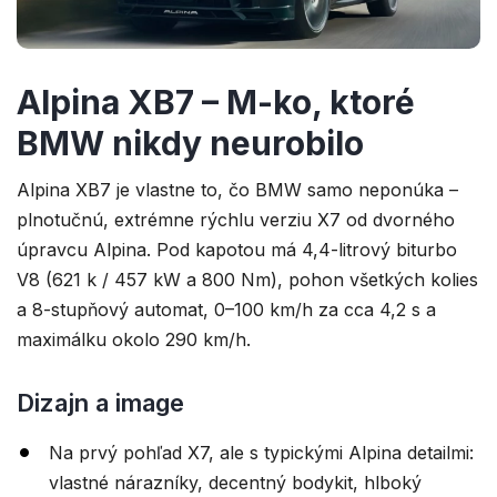
Alpina XB7 – M-ko, ktoré
BMW nikdy neurobilo
Alpina XB7 je vlastne to, čo BMW samo neponúka –
plnotučnú, extrémne rýchlu verziu X7 od dvorného
úpravcu Alpina. Pod kapotou má 4,4-litrový biturbo
V8 (621 k / 457 kW a 800 Nm), pohon všetkých kolies
a 8-stupňový automat, 0–100 km/h za cca 4,2 s a
maximálku okolo 290 km/h.
Dizajn a image
Na prvý pohľad X7, ale s typickými Alpina detailmi:
vlastné nárazníky, decentný bodykit, hlboký